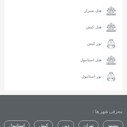
هتل شیراز
هتل کیش
تور کیش
هتل استانبول
تور استانبول
معرفی شهر ها :
مشهد
تهران
دبی
کیش
استانبول