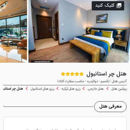
کلیک کنید
هتل چر استانبول
آدرس هتل : تکسیم - دولاپدره - مناسب سفارت کانادا
پرشین هتل
هتل خارجی
رزرو هتل ترکیه
رزرو هتل استانبول
هتل چر استانبول
معرفی هتل