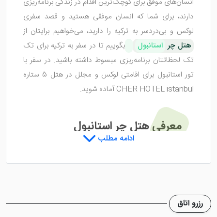
انسان‌های موفق برای کوچک‌ترین اقدام در زندگی برنامه‌ریزی
دارند، برای شما که انسان موفقی هستید و قصد سفری
لوکس و بی‌دردسر به ترکیه را دارید، می‌خواهیم برایتان از
هتل چر
استانبول
بگوییم تا در سفر به ترکیه برای تک
تک لحظاتتان برنامه‌ریزی مبسوط داشته باشید. در سفر با
تور استانبول برای اقامتی لوکس و مجلل در هتل 5 ستاره
CHER HOTEL istanbul آماده شوید.
معرفی هتل چر استانبول
ادامه مطلب
هتل چر استانبول
یکی از هتل‌های لوکس و 5 ستاره کاملاً
جوان در استانبول است که در تاریخ 17 مارس سال 2021
افتتاح شد. اگر شما هم جزء کسانی هستید که دلتان
رزرو اتاق
می‌خواهد در مکان‌های صفر، تازه تأسیس و لوکس بین