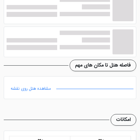
مناطق خرید لوکس استانبول واقع شده است.
امکانات هتل چر استانبول
وقتی با ترانسفر فرودگاهی هتل، وارد شهر استانبول
می‌شوید، مقابل یک ساختمان سفید چند طبقه که درست در
فاصله هتل تا مکان های مهم
700 متری خیابان استقلال و میدان تکسیم استانبول سر
برآورده، اتومبیلتان ترمز می‌کند. دیدن نمای سفید ساختمان
هتل که یکی از بزرگ‌ترین و سفارشی‌ترین نمونه‌ها در
مشاهده هتل روی نقشه
پایتخت گردشگری ترکیه است شما را به وجد می‌آورد.
ویترینی واقعی از میراث و تجربه استانبول که در بدو ورود به
شما خوشامد می‌گوید. در لابی هتل پرسنل خوش‌برخورد
امکانات
منتظر شما هستند، اگر زبان ترکی بلد نیستید جایی برای
نگرانی نیست، کارکنان هتل به زبان انگلیسی و عربی مسلط