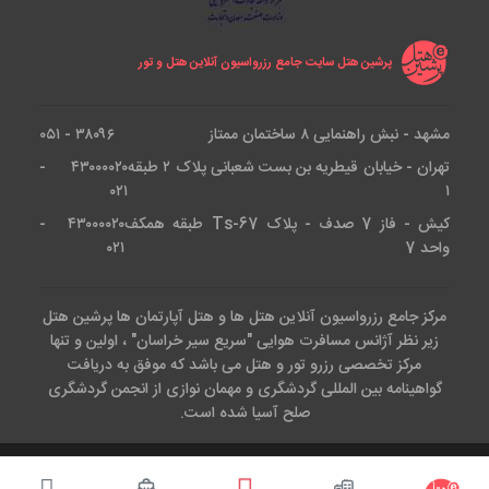
جاهای دیدنی استانبول وارد این شهر می‌شوند، اما هستند
کسانی که اهل ورزش هستند و در هیچ شرایطی حاضر به
پرشین هتل سایت جامع رزرواسیون آنلاین هتل و تور
ترک برنامه‌های ورزشی خود نیستند؛ یا کسانی که پس از
استانبول گردی جانانه نیاز به استخر برای رفع خستگی دارند،
خبر خوب این که در این هتل امکانات زیر برای همه گروه‌ها
مشهد - نبش راهنمایی ۸ ساختمان ممتاز
۳۸۰۹۶ - ۰۵۱
موجود است:
تهران - خیابان قیطریه بن بست شعبانی پلاک ۲ طبقه
۴۳۰۰۰۰۲۰ -
۰۲۱
۱
استخر سرباز
کیش - فاز 7 صدف - پلاک Ts-67 طبقه همکف
۴۳۰۰۰۰۲۰ -
استخر سرپوشیده
واحد 7
۰۲۱
سونا
جکوزی
مرکز جامع رزرواسیون آنلاین هتل ها و هتل آپارتمان ها پرشین هتل
زیر نظر آژانس مسافرت هوایی "سریع سیر خراسان" ، اولین و تنها
ماساژ
مرکز تخصصی رزرو تور و هتل می باشد که موفق به دریافت
استخر ویژه کودکان
گواهینامه بین المللی گردشگری و مهمان نوازی از انجمن گردشگری
باشگاه بدنسازی
صلح آسیا شده است.
راستی خدمات زیبایی هتل چر هم یکی از مزایایی است که
کلیه حقوق این وب سایت متعلق است به آژانس هواپیمایی سریع سیر.طراحی