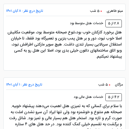
 15 دقیقه رانندگی برای رسیدن به مرکز خرید و سرگرمی
Cevahir
مینو طاهری
5 شب
تاریخ درج نظر : ۸ آبان ۱۴۰۱
2.8 از 5
خدمات هتل متوسط بود
فاصله هتل چر استانبول تا
هتل برخورد کارکنان خوب بود،تنوع صبحانه متوسط بود، موقعیت مکانیش
اصلا خوب نبود، دور و بر هتل پمب بنزین و تعمیرگاه بود فقط، تا خیابان
فرودگاه‌ها
استقلال سربالایی بسیار تندی داشت. هیچ سوپر مارکتی اطرافش نبود،
ویو اتاق ساختمانهای داغون خیلی بدی بود، اصلا این هتل رو به کسی
پیشنهاد نمیکنیم.
از جاهای دیدنی که بگذریم، فاصله هتل تا فرودگاه نیز یکی از
پارامترهای مهم برای مسافران تور استانبول است. فاصله هتل
تا 3 فرودگاه استانبول:
مژگان
5 شب
تاریخ درج نظر : ۱ آبان ۱۴۰۱
فرودگاه آتاترک 15.5km
4.2 از 5
خدمات هتل عالی بود
فرودگاه بین المللی صابیحا گوکچن 32.3km
با سلام برای کسانی که به تمیزی هتل اهمیت می‌دهند پیشنهاد خوبیه.
فرودگاه استانبول 31.3km
صبحانه هم متنوع و خوشمزه بود ولی تنها ایراد آن سرو نشدن املت به
صورت گرم و تازه بود. استخر هتل هم بسیار عالی و تمیز بود. شاتل رفت
و برگشت به تقسیم خیلی کمک کننده بود. در حد هتل های ۴ ستاره