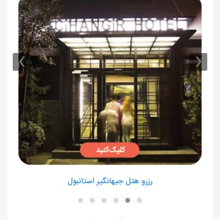
›
‹
رزرو هتل جیهانگیر استانبول