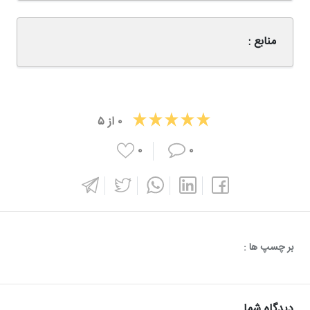
منابع :
۰
از
۵
۰
۰
بر چسپ ها :
دیدگاه شما