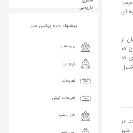
برمی
ه ای
پیشنهاد ویژه پرشین هتل
ن از
رزرو هتل
ج که
ی که
رزرو تور
نترل
تفریحات
تفریحات کیش
هتل مشهد
. در
ن شهر
تور مشهد