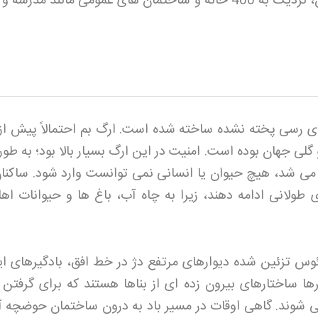
ورودی شهر به دژ و بازار در امتداد آن، نزدیک به 400 خانه و ساختمان های عمومی مانند مد
 رسی پخته نشده ساخته شده است. ارگ بم احتمالاً پیش از ز
 گلی جهان بوده است. امنیت در این ارگ بسیار بالا بود؛ به طو
 می شد، هیچ حیوان یا انسانی نمی توانست وارد شود. ساکنا
 طولانی ادامه دهند، زیرا به چاه آب، باغ ها و حیوانات اهل
ئوس تزئین شده دیوارهای مرتفع دژ در خط افق، بادگیرهای این
رها ساختارهای بیرون زده ای از بناها هستند که برای گرفتن ب
ی شوند. گاهی اوقات در مسیر باد به درون ساختمان حوضچه آب