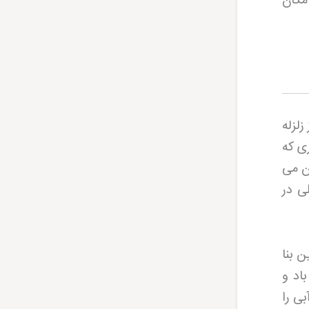
رسه و مکان
لزله
ری که
ن می
ی در
 بنا
اد و
ی را