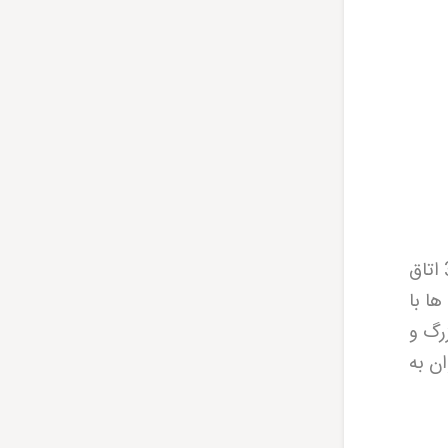
در میان خانه های ارگ بم، سه نوع مختلف وجود دارد که قابل توجه است. خانه های کوچکتر با 2-3 اتاق
انه ها با
رگ و
ن به