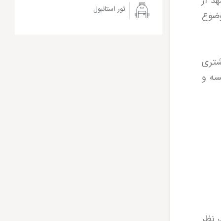
د از
تور استانبول
 موضوع
شتری
یسه و
ر نظر