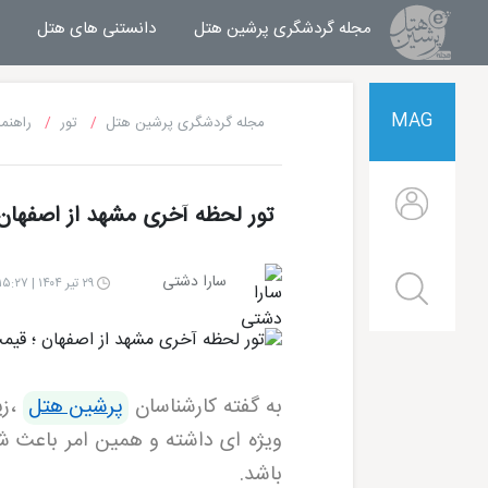
مجله گردشگری پرشین هتل
مجله خبری پرشین هتل
دانستنی های هتل
MAG
مجله گردشگری پرشین هتل
تور
راهنما
تور لحظه آخری مشهد از اصفهان ؛ 
سارا دشتی
۲۹ تیر ۱۴۰۴ | ۱۵:۲۷
به گفته کارشناسان
پرشین هتل
،
زی
ویژه ای داشته و همین امر باعث شد
باشد
.