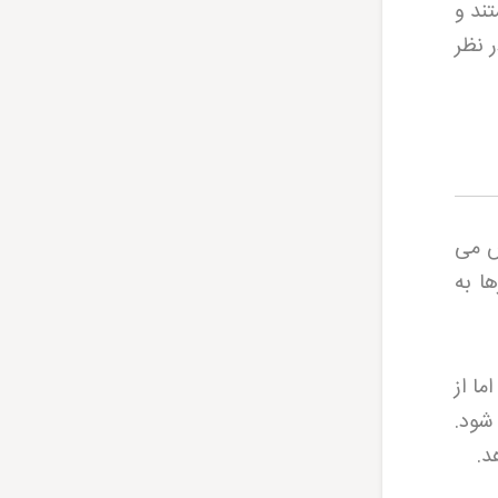
ند و
 نظر
ش می
ا به
ما از
شود.
هد
.