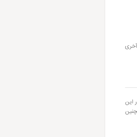
آخری
 این
چنین