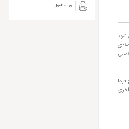
تور استانبول
ع می شود
صادی
اسبی
 حرکت کند، صبح فردا
 آخری