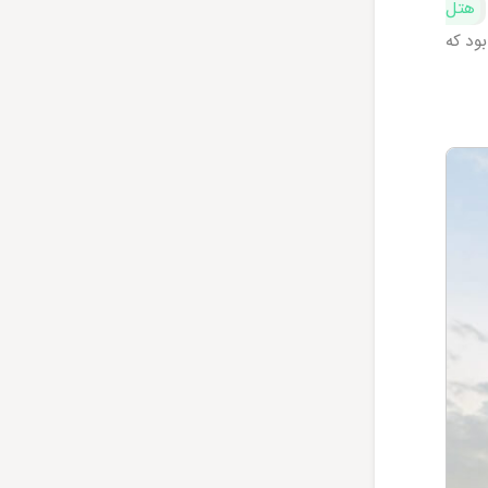
هتل
ود که