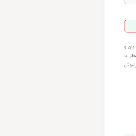
حمام شیشه‌ای وان و
لل با
راموش