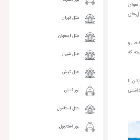
 هوای
ل‌های
هتل تهران
هتل اصفهان
لعاده خاص و
بته که
هتل شیراز
هتل کیش
تان با
هداشتی
تور کیش
هتل استانبول
تور استانبول