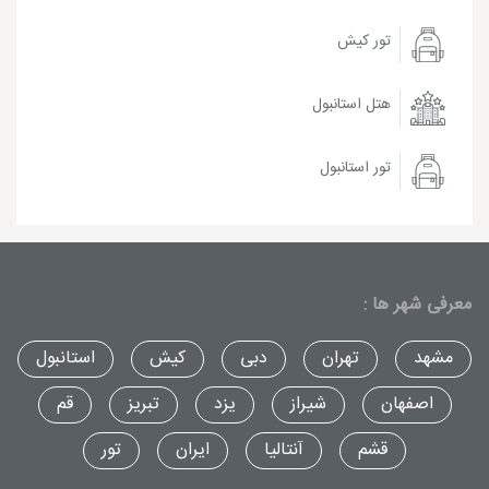
تور کیش
هتل استانبول
تور استانبول
معرفی شهر ها :
مشهد
تهران
دبی
کیش
استانبول
اصفهان
شیراز
یزد
تبریز
قم
قشم
آنتالیا
ایران
تور