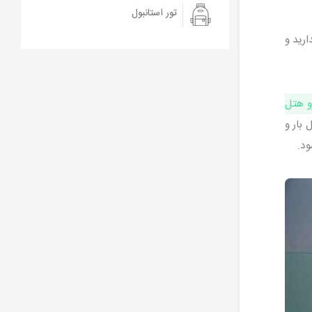
تور استانبول
رید و
و هتل
بار و
ود.