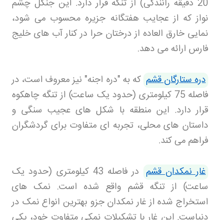
20 دقیقه رانندگی) از تنگه قرار دارد. این جنگل چشم
نواز که از عجایب هفتگانه جزیره محسوب می‌ شود،
نمایی خارق‌ العاده از درختان حرا در کنار آب‌ های خلیج
فارس ارائه می‌ دهد
.
دره ستارگان قشم
که به "دره اجنه" نیز معروف است، در
فاصله 75 کیلومتری (حدود یک ساعت) از تنگه چاهکوه
قرار دارد. این منطقه با شکل‌ های عجیب سنگی و
داستان‌ های محلی، تجربه‌ ای متفاوت برای گردشگران
فراهم می‌ کند
.
غار نمکدان قشم
در فاصله 43 کیلومتری (حدود یک
ساعت) از تنگه قشم واقع شده است. نمک‌ های
استخراج شده از غار نمکدان جزو بهترین انواع‌ نمک در
دنیاست. این غار با تشکیلات نمکی متفاوت خود، یکی