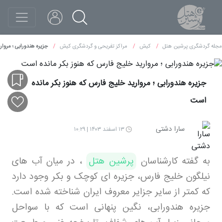
مجله گردشگری پرشین هتل
کیش
مراکز تفریحی و گردشگری کیش
جزیره هندورابی ؛ مروا
جزیره هندورابی ؛ مروارید خلیج فارس که هنوز بکر مانده
است
سارا دشتی
۱۳ اسفند ۱۴۰۳ | ۱۰:۲۹
به گفته کارشناسان
پرشین هتل
، در میان آب های
نیلگون خلیج فارس، جزیره ای کوچک و بکر وجود دارد
که کمتر از سایر جزایر معروف ایران شناخته شده است.
جزیره هندورابی، نگین پنهانی است که با سواحل