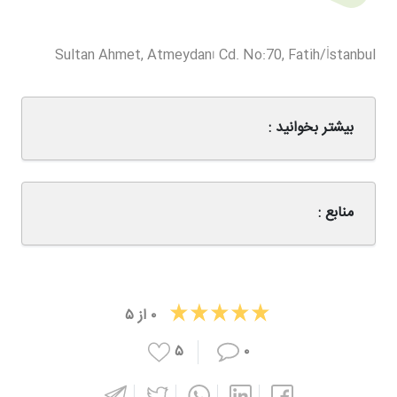
Sultan Ahmet, Atmeydanı Cd. No:70, Fatih/İstanbul
بیشتر بخوانید :
منابع :
۰
از
۵
۵
۰