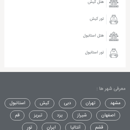
هتل کیش
تور کیش
هتل استانبول
تور استانبول
معرفی شهر ها :
مشهد
تهران
دبی
کیش
استانبول
اصفهان
شیراز
یزد
تبریز
قم
قشم
آنتالیا
ایران
تور