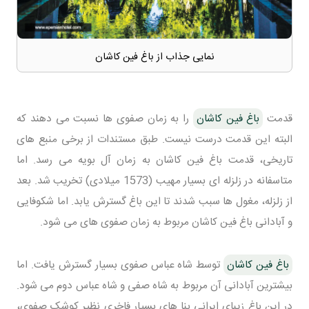
نمایی جذاب از باغ فین کاشان
قدمت
باغ فین کاشان
را به زمان صفوی ها نسبت می دهند که
البته این قدمت درست نیست. طبق مستندات از برخی منبع های
تاریخی، قدمت باغ فین کاشان به زمان آل بویه می رسد. اما
متاسفانه در زلزله ای بسیار مهیب (1573 میلادی) تخریب شد. بعد
از زلزله، مغول ها سبب شدند تا این باغ گسترش یابد. اما شکوفایی
و آبادانی باغ فین کاشان مربوط به زمان صفوی های می شود.
باغ فین کاشان
توسط شاه عباس صفوی بسیار گسترش یافت. اما
بیشترین آبادانی آن مربوط به شاه صفی و شاه عباس دوم می شود.
در این باغ زیبای ایرانی بنا های بسیار فاخری نظیر کوشک صفوی،