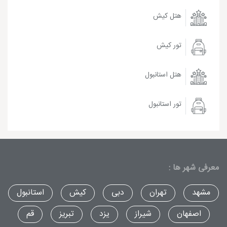
هتل کیش
تور کیش
هتل استانبول
تور استانبول
معرفی شهر ها :
مشهد
تهران
دبی
کیش
استانبول
اصفهان
شیراز
یزد
تبریز
قم