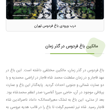
درب ورودی باغ فردوس تهران
مالکین باغ فردوس در گذر زمان
باغ فردوس در گذر زمان، مالکین مختلفی داشته است. این باغ در
عهد قاجار و در زمان سلطنت محمد شاه قاجار در اراضی محمدیه و با
دو عمارت شمالی و جنوبی احداث گردید. پایه‌گذار این باغ و عمارت
ییلاقی موجود در آن، حاجی میرزا آغاسی؛ صدر اعظم محمدشاه بود.
بعد از مدتی، این باغ به تملک معیرالممالک؛ داماد ناصر‌الدین شاه
قاجار رسید. شاه نیز تصمیم گرفت تا باغ را در قالب هدیه عروسی به