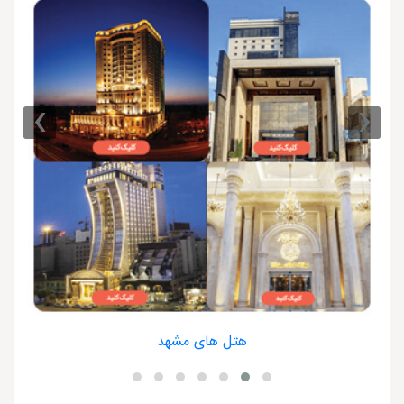
›
‹
هتل های مشهد