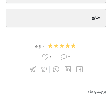
منابع :
۰
از
۵
۰
۰
بر چسپ ها :