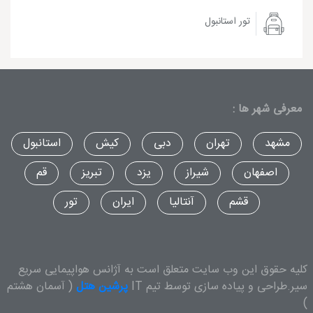
تور استانبول
معرفی شهر ها :
مشهد
تهران
دبی
کیش
استانبول
اصفهان
شیراز
یزد
تبریز
قم
قشم
آنتالیا
ایران
تور
کلیه حقوق این وب سایت متعلق است به آژانس هواپیمایی سریع
سیر.طراحی و پیاده سازی توسط تیم IT
پرشین هتل
( آسمان هشتم
)