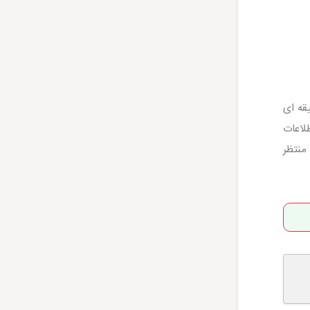
ز هتل آپارتمان های ذکر شده که پیاده روی 5 دقیقه ای
لاعات
برانه منتظر