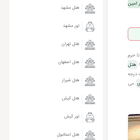
ر امین
هتل مشهد
تور مشهد
هتل تهران
تا حرم
هتل اصفهان
هتل
ب درجه
هتل شیراز
ی
می
هتل کیش
تور کیش
هتل استانبول