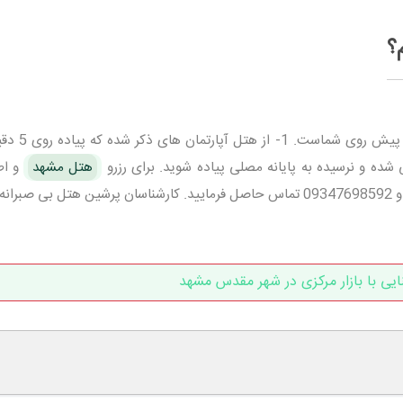
؟
چند راه پیش روی شماست. 1- ا
هتل مشهد
و اط
بیشتر می توانید با شماره های 05138096 و 09347698592 تماس حاصل فرمایید. کارشناسان پرشین هتل بی ص
ایی با بازار مرکزی در شهر مقدس مشهد