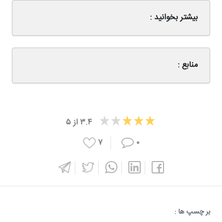
بیشتر بخوانید :
منابع :
۳.۴
از
۵
۷
۰
بر چسپ ها :