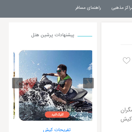
راکز مذهبی
راهنمای مسافر
پیشنهادات پرشین هتل
›
‹
گران
 کیش
ت کیش
هتل داریوش کیش