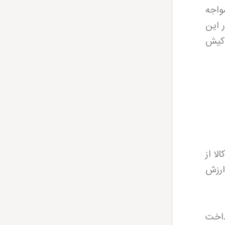
واجه
 این
 کیش
ا از
ارزش
داخت