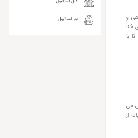
هتل استانبول
هی و
تور استانبول
 شنا
ا با
ی می
ه از