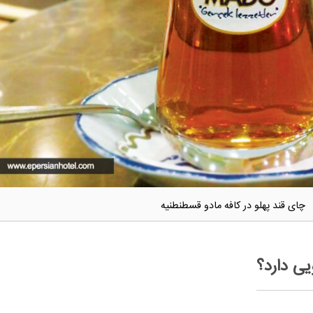
چای قند پهلو در کافه مادو قسطنطنیه
یی دارد؟