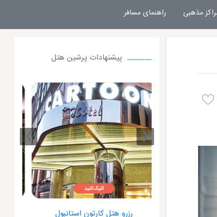
راکز مذهبی
راهنمای مسافر
پیشنهادات پرشین هتل
›
‹
ون استانبول
رزرو هتل جیهانگیر استانبول