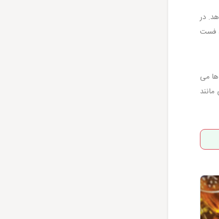
هد. در
، فست
ها می
مانند