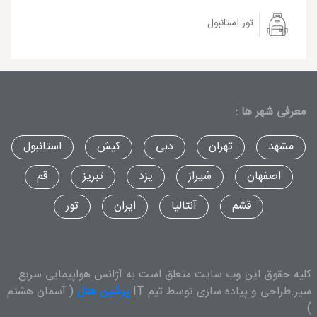
تور استانبول
معرفی شهر ها :
مشهد
تهران
دبی
کیش
استانبول
اصفهان
شیراز
یزد
تبریز
قم
قشم
آنتالیا
ایران
تور
کلیه حقوق این وب سایت متعلق است به آژانس هواپیمایی سریع
سیر.طراحی و پیاده سازی توسط تیم IT
پرشین هتل
( آسمان هشتم
)