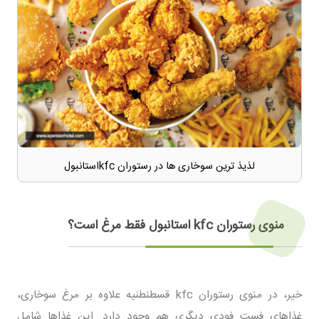
لذیذ ترین سوخاری ها در رستوران kfcاستانبول
منوی رستوران kfc استانبول فقط مرغ است؟
خیر، در منوی رستوران kfc قسطنطنیه علاوه بر مرغ سوخاری،
غذاهای فست فودی دیگری هم وجود دارد. این غذاها شامل