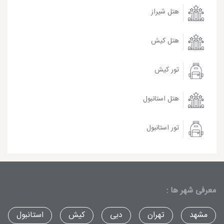
هتل شیراز
هتل کیش
تور کیش
هتل استانبول
تور استانبول
معرفی شهر ها :
مشهد
تهران
دبی
کیش
استانبول