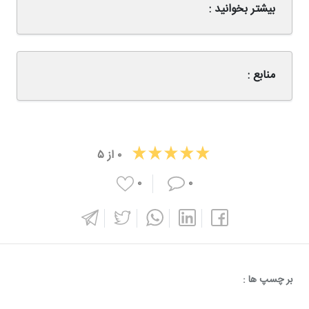
بیشتر بخوانید :
منابع :
۰
از
۵
۰
۰
بر چسپ ها :