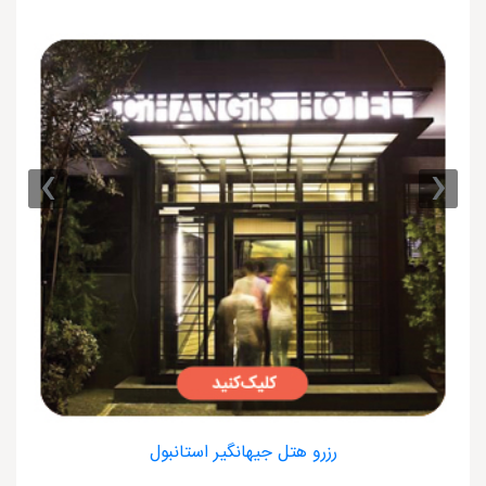
›
‹
رزرو هتل جیهانگیر استانبول