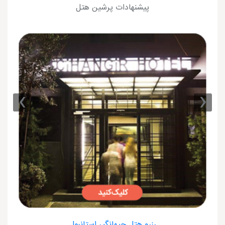
پیشنهادات پرشین هتل
›
‹
رزرو هتل جیهانگیر استانبول