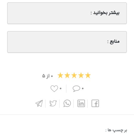
بیشتر بخوانید :
منابع :
۰
از
۵
۰
۰
بر چسپ ها :