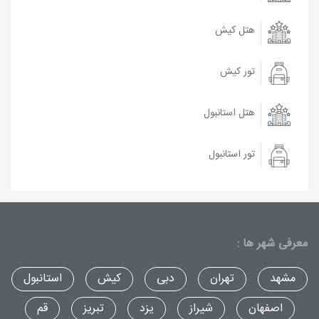
هتل کیش
تور کیش
هتل استانبول
تور استانبول
معرفی شهر ها :
مشهد
تهران
دبی
کیش
استانبول
اصفهان
شیراز
یزد
تبریز
قم