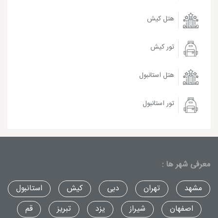
هتل کیش
تور کیش
هتل استانبول
تور استانبول
معرفی شهر ها :
مشهد
تهران
دبی
کیش
استانبول
اصفهان
شیراز
یزد
تبریز
قم