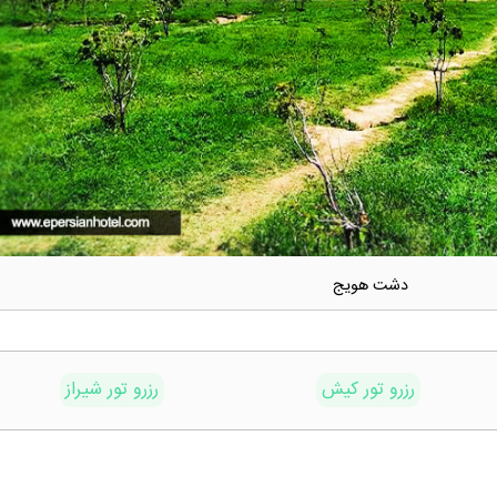
دشت هویج
رزرو تور کیش
رزرو تور شیراز