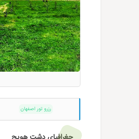
رزرو تور اصفهان
جغرافیای دشت هویج