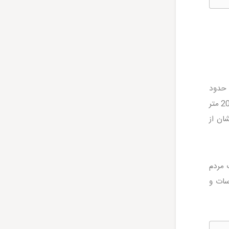
 حدود
2200 کیلومتر مربع است. این منطقه در دامنه جنوبی کوه‌های البرز قرار گرفته است و ارتفاعی متوسط بین 1500 تا 2000 متر
ان از
 مردم
سات و