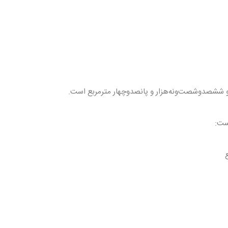
 ششصدوشصت‌ونه‌هزار و پانصدوچهار مترمربع است.
ست: