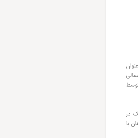
نوان
چنار کهنسالی
توسط
 سال 1330 به شماره یک در
 می رسد و همچنان با