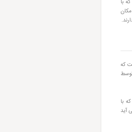
ه با
مکان
رند
.
ت که
 توسط
ه با
 آید