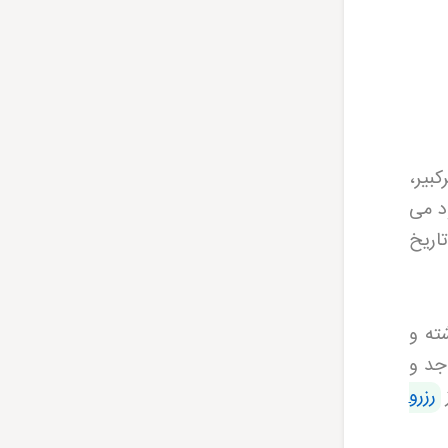
کبیر،
محدود می
اریخ
ته و
جد و
رزرو