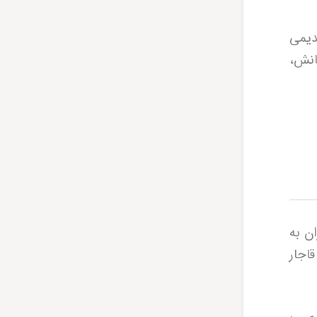
ک بنای قدیمی
انش،
ن به
اجار