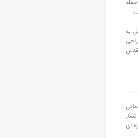
فی از جمله
ت
.
ی به
طراحی
مقدس
مایی
شمار
یروزه ای