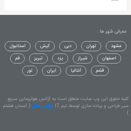
معرفی شهر ها :
مشهد
تهران
دبی
کیش
استانبول
اصفهان
شیراز
یزد
تبریز
قم
قشم
آنتالیا
ایران
تور
کلیه حقوق این وب سایت متعلق است به آژانس هواپیمایی سریع
سیر.طراحی و پیاده سازی توسط تیم IT
پرشین هتل
( آسمان هشتم
)