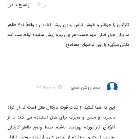
پاسخ دادن
كاركنان را جوانتر و خوش لباس بدون ريش آقايون و واقعاً نوع ظاهر
مديران هتل خيلى مهم هست هر چى پيره ريش سفيده اونجاست آدم
دلش ميگيره با اون لباسهاى مفتضح
سحر روشن ضمیر
۲۷ خرداد ۱۴۰۱
این که شما گفتید از نکات قوت کارکنان هتل است که از افراد
باتجربه و مسن و مجرب برای هتل استفاده می کنند تا از
کارکنان کارآموزده بهره‌مند باشیم ضمنا وضع ظاهر کارکنان
مناسب است و استفاده از لباس های فریبنده موجب اتلاف