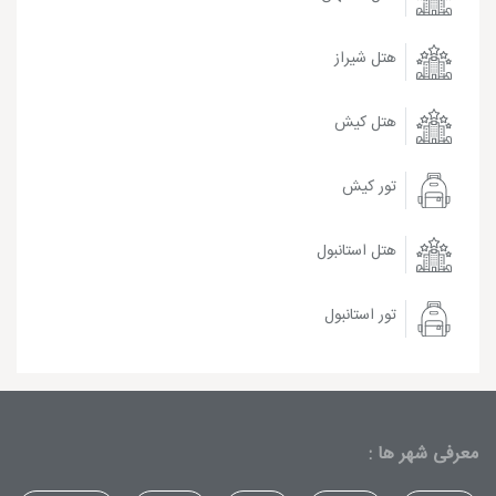
هتل شیراز
هتل کیش
تور کیش
هتل استانبول
تور استانبول
معرفی شهر ها :