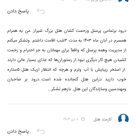
پاسخ دادن
درود برتمامی پرسنل وزحمت کشان هتل بزرگ شیراز. من به همرام
همسرم در آبان ماه ۱۴۰۳ به مدت ۳شب اقامت داشتم. وتشکر میکنم
از مدیریت وهمه پرسنل که واقعآ برای مهمانان به جز احترام‌ و زحمت
کشیدن هیچ کار دیگری نبود.از رستوران‌ها که غذای بسیار عالی دارند
.از استخر زیبایش با آب ولرم و هرچه که انتظار ازیک هتل ۵ستاره
خوب دارید دراین هتل گنجانده شده است..درود بر صاحبان
ومهندسین وساژندگان این هتل. بازهم تشکر...
کارمند هتل
۸ دی ۱۴۰۳
پاسخ دادن