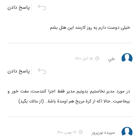
پاسخ دادن
خیلی دوست دارم یه روز کارمند این هتل بشم
علي
۱۵ آبان ۱۴۰۰
پاسخ دادن
در مورد مدير نخاستيم بدونيم مدير فقط اجرا كنندست، مفت خور و
بيخاصيت..حالا اكه از كرة مريخ هم اومدة باشة.. (از مالك بگيد)
سپيده نورپرور
۲۹ بهمن ۱۴۰۰