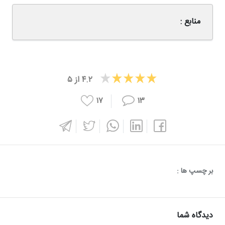
منابع :
۴.۲
از
۵
۱۷
۱۳
بر چسپ ها :
دیدگاه شما