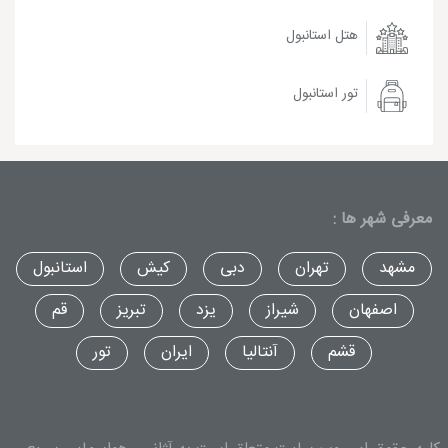
هتل استانبول
تور استانبول
معرفی شهر ها :
مشهد
تهران
دبی
کیش
استانبول
اصفهان
شیراز
یزد
تبریز
قم
قشم
آنتالیا
ایران
تور