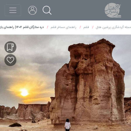
مجله گردشگری پرشین هتل
قشم
راهنمای مسافر قشم
دره ستارگان قشم ۱۴۰۴| راهنمای بازدید، هزینه، زمان و نکات ضروری