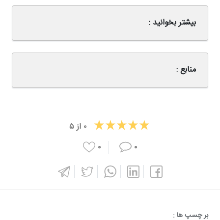
بیشتر بخوانید :
منابع :
۰
از
۵
۰
۰
بر چسپ ها :