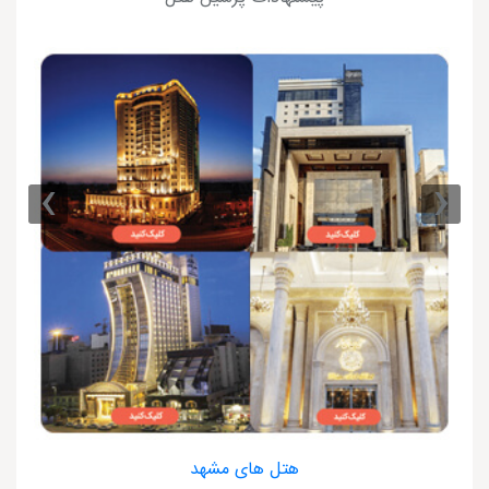
›
‹
هتل های مشهد