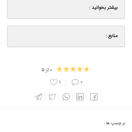
بیشتر بخوانید :
منابع :
۰
از
۵
۱
۰
بر چسپ ها :