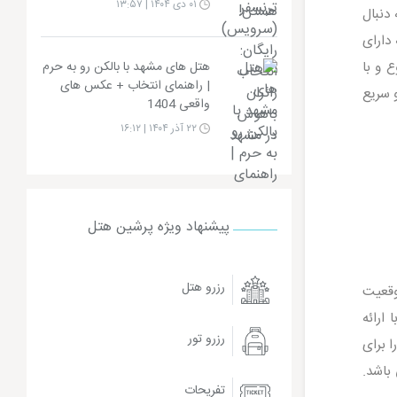
۰۱ دی ۱۴۰۴ | ۱۳:۵۷
 دنبال
دارای
 و با
هتل های مشهد با بالکن رو به حرم
| راهنمای انتخاب + عکس های
و سریع
واقعی 1404
۲۲ آذر ۱۴۰۴ | ۱۶:۱۲
پیشنهاد ویژه پرشین هتل
رزرو هتل
وقعیت
ارائه
رزرو تور
 برای
باشد.
تفریحات