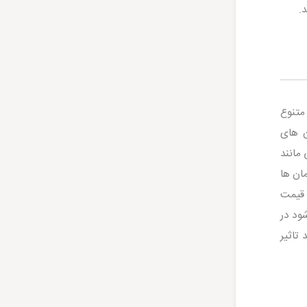
متنوع
‌ های
 مانند
ان ها
ه قیمت
شود در
تاثیر