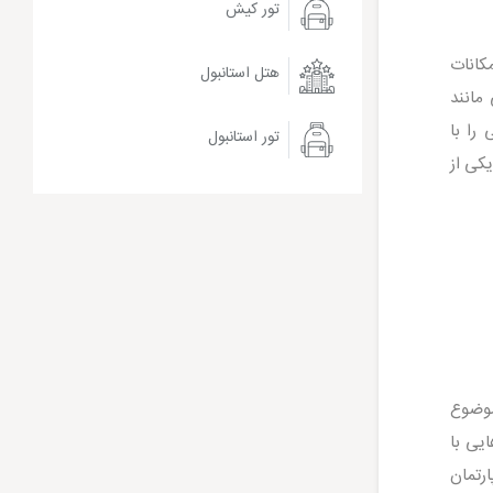
تور کیش
کانات
هتل استانبول
مانند
را با
تور استانبول
یکی از
موضوع
یی با
رتمان