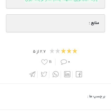
منابع :
۲.۷
از
۵
۱۱
۰
بر چسپ ها :