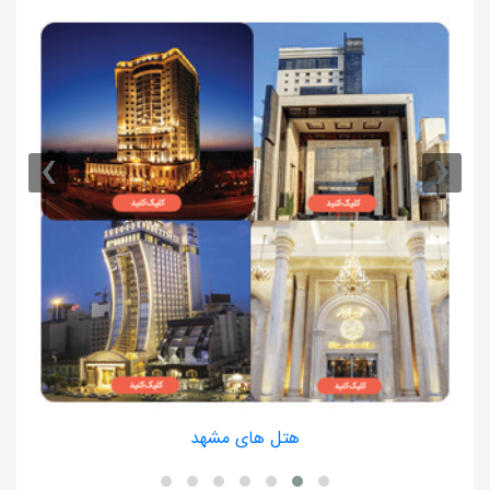
›
‹
هتل های مشهد