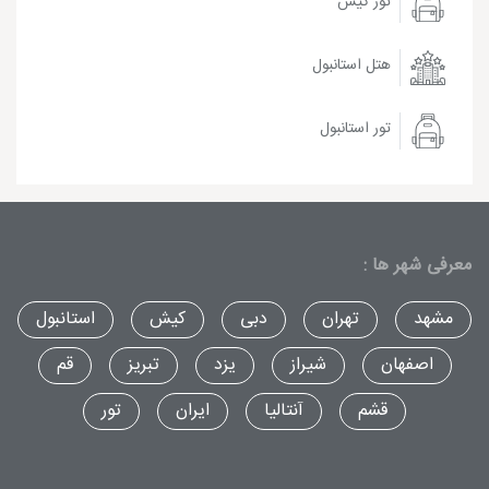
تور کیش
هتل استانبول
تور استانبول
معرفی شهر ها :
مشهد
تهران
دبی
کیش
استانبول
اصفهان
شیراز
یزد
تبریز
قم
قشم
آنتالیا
ایران
تور