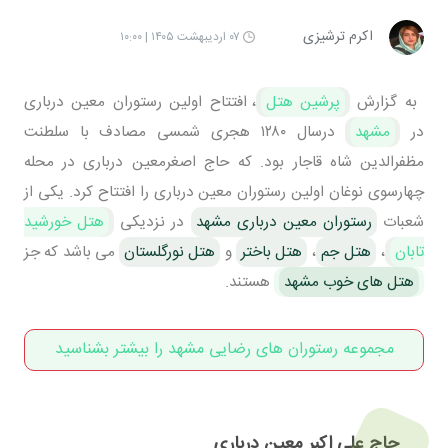
اکرم ترشیزی
۰۷ اردیبهشت ۱۴۰۵ | ۱۰:۰۰
به گزارش
پرشین هتل
، افتتاح اولین رستوران معین درباری
در
مشهد
درسال ۱۲۸۰ هجری شمسی مصادف با سلطنت
مظفرالدین شاه قاجار بود. که حاج اصغرمعین درباری در محله
چهارسوی نوغان اولین رستوران معین درباری را افتتاح کرد. یکی از
شعبات
رستوران معین درباری مشهد
در نزدیکی
هتل خورشید
تابان
،
هتل جم
،
هتل باختر
و
هتل نورگلستان
می باشد که جز
هتل های خوب مشهد
هستند.
مجموعه رستوران های رضایی مشهد را بیشتر بشناسید
حاج علی اکبر معین درباری