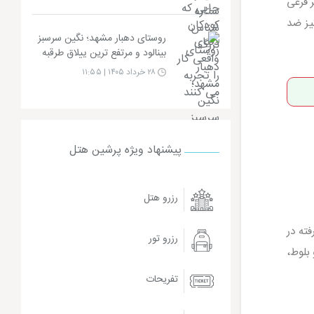
یر فرعی
یز ضد
روستای دهبار مشهد؛ نگین سرسبز
بینالود و مرتفع ترین ییلاق طرقبه
۲۸ خرداد ۱۴۰۵ | ۱۱:۵۵
پیشنهاد ویژه پرشین هتل
رزرو هتل
ته در
رزرو تور
بلوط،
تفریحات