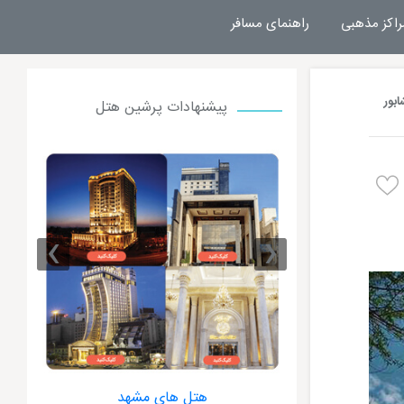
راکز مذهبی
راهنمای مسافر
ابور
پیشنهادات پرشین هتل
›
‹
 مشهد
هتل های مشهد