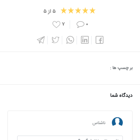
۵
از
۵
۷
۰
بر چسپ ها :
دیدگاه شما
ناشناس