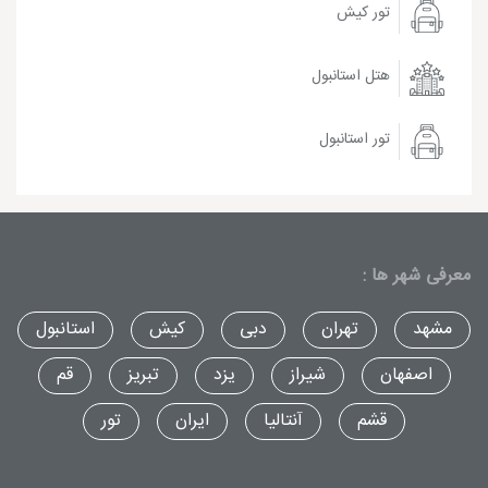
تور کیش
هتل استانبول
تور استانبول
معرفی شهر ها :
مشهد
تهران
دبی
کیش
استانبول
اصفهان
شیراز
یزد
تبریز
قم
قشم
آنتالیا
ایران
تور