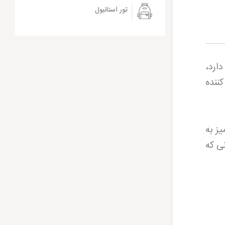
تور استانبول
ارد،
ننده
یز به
ی که