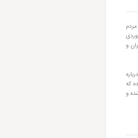
 مردم
وردی
ان و
باره
ه که
ده و