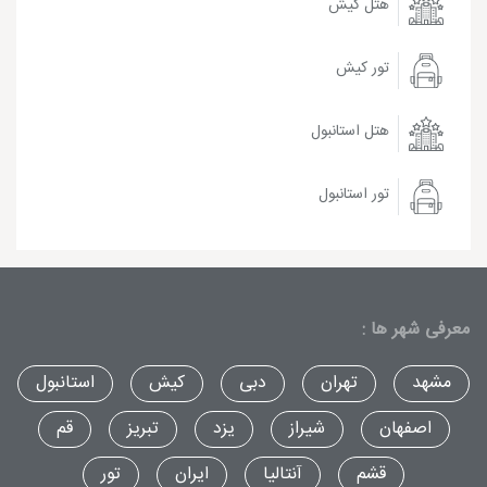
هتل کیش
تور کیش
هتل استانبول
تور استانبول
معرفی شهر ها :
مشهد
تهران
دبی
کیش
استانبول
اصفهان
شیراز
یزد
تبریز
قم
قشم
آنتالیا
ایران
تور