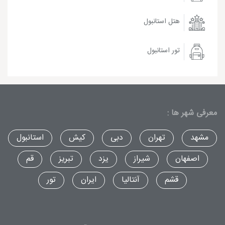
هتل استانبول
تور استانبول
معرفی شهر ها :
مشهد
تهران
دبی
کیش
استانبول
اصفهان
شیراز
یزد
تبریز
قم
قشم
آنتالیا
ایران
تور