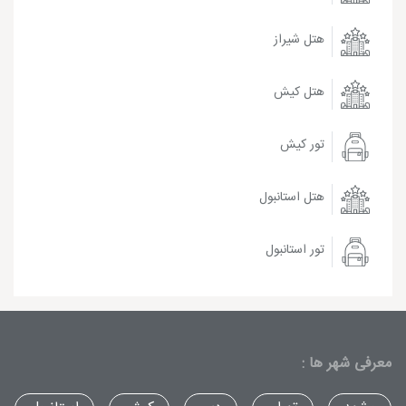
هتل شیراز
هتل کیش
تور کیش
هتل استانبول
تور استانبول
معرفی شهر ها :