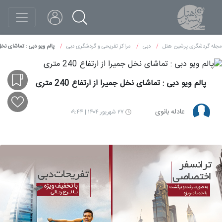
مجله گردشگری پرشین هتل
دبی
مراکز تفریحی و گردشگری دبی
پالم ویو دبی : تماشای نخل جمیر
پالم ویو دبی : تماشای نخل جمیرا از ارتفاع 240 متری
عادله بانوی
۲۷ شهریور ۱۴۰۴ | ۰۹:۴۴