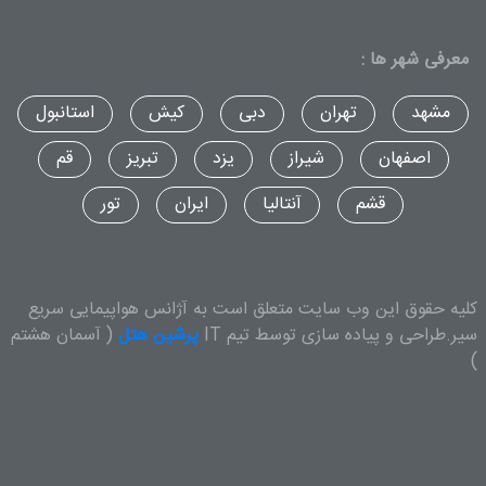
معرفی شهر ها :
مشهد
تهران
دبی
کیش
استانبول
اصفهان
شیراز
یزد
تبریز
قم
قشم
آنتالیا
ایران
تور
کلیه حقوق این وب سایت متعلق است به آژانس هواپیمایی سریع
سیر.طراحی و پیاده سازی توسط تیم IT
پرشین هتل
( آسمان هشتم
)