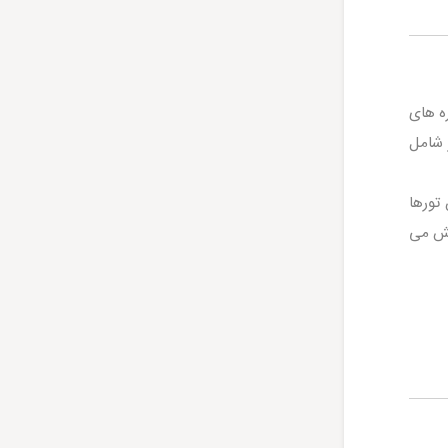
ه های
 شامل
تورها
یش می