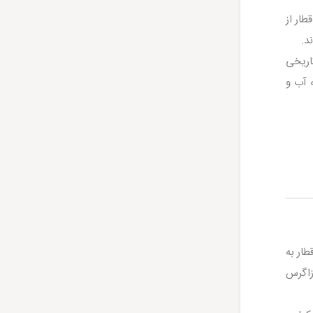
طار از
د.
ر تاریخی
 آب و
طار به
زاگرس