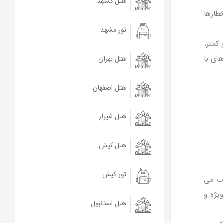
هتل مشهد
قطارها
تور مشهد
 کمتر،
ای با
هتل تهران
هتل اصفهان
هتل شیراز
هتل کیش
تور کیش
 انتخاب محسوب می
یژه و
هتل استانبول