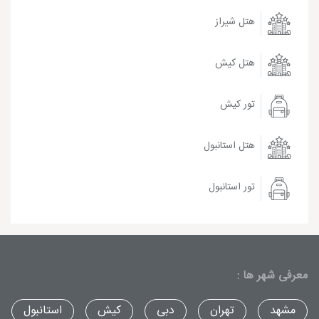
هتل شیراز
هتل کیش
تور کیش
هتل استانبول
تور استانبول
معرفی شهر ها :
مشهد
تهران
دبی
کیش
استانبول