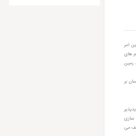
ن امر
م های
 زمین
ان بر
تجدیدپذیر
ه سازی
لف می