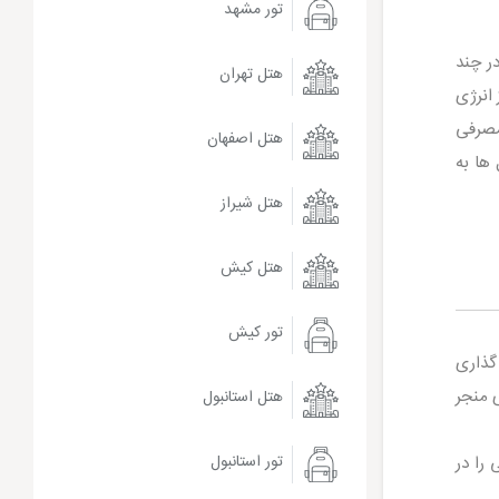
تور مشهد
ر چند
هتل تهران
 انرژی
بیاورند. در حدود ۴۰ درصد انرژی مصرفی
هتل اصفهان
ل ها به
هتل شیراز
هتل کیش
تور کیش
گذاری
ی منجر
هتل استانبول
تور استانبول
را در