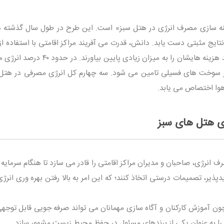
هینه سازی مصرف انرژی در هتل سبز» است. این طرح در طول سال گذشته د
تایج مثبتی دست یابد. دانش، قدرت می آفریند مراکز اقامتی با استفاده از
های تجدیدپذیر و بهره وری انرژی می توانند هزینه هایشان را به میزان زیادی پایین 
ق برق و ۶۰ درصد دیگر از سوخت های فسیلی تامین می شود. سه چهارم کل انرژی مصرفی در هت
 هوا اختصاص می یابد.
ی هتل های سبز
انرژی، صاحبان و مدیران مراکز اقامتی را قادر می سازد تا هنگام سرمایه 
ذیر، تصمیمات درستی اتخاذ کنند؛ که این امر به بالا رفتن بهره وری انرژ
چون آموزش کارکنان و آگاه سازی مهمانان می تواند صرفه جویی قابل توجهی 
را به عنوان یکی از برندهای مسئول در حفظ محیط زیست مشهور سازد.