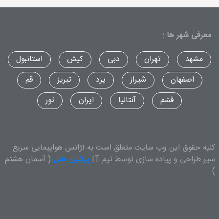
معرفی شهر ها :
مشهد
تهران
دبی
کیش
استانبول
اصفهان
شیراز
یزد
تبریز
قم
قشم
آنتالیا
ایران
تور
کلیه حقوق این وب سایت متعلق است به آژانس هواپیمایی سریع
سیر.طراحی و پیاده سازی توسط تیم IT
پرشین هتل
( آسمان هشتم
)