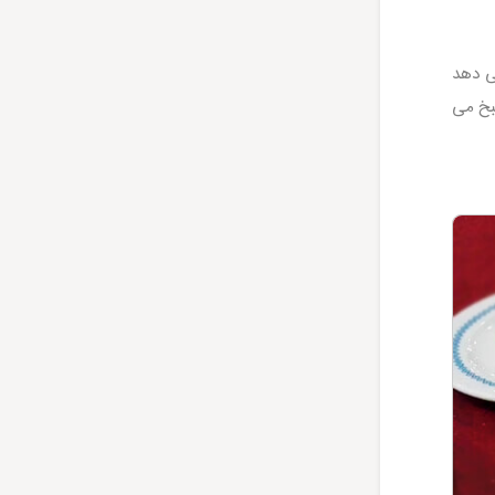
می دهد
بخ می