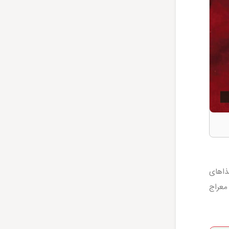
ذاهای
معراج